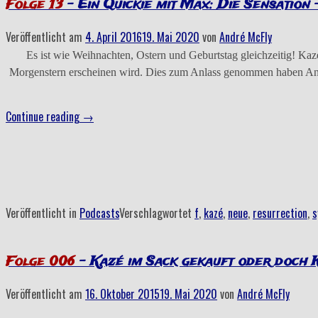
Folge 13
– Ein Quickie mit Max: Die Sensation 
Veröffentlicht am
4. April 2016
19. Mai 2020
von
André McFly
Es ist wie Weihnachten, Ostern und Geburtstag gleichzeitig! K
Morgenstern erscheinen wird. Dies zum Anlass genommen haben And
„Folge
Continue reading
→
13
–
Ein
Quickie
mit
Veröffentlicht in
Podcasts
Verschlagwortet
f
,
kazé
,
neue
,
resurrection
,
s
Max:
Die
Sensation
Folge 006
– Kazé im Sack gekauft oder doch K
–
Kazé
Veröffentlicht am
16. Oktober 2015
19. Mai 2020
von
André McFly
erhört