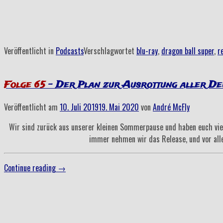
–
Das
war
ganz
Veröffentlicht in
Podcasts
Verschlagwortet
blu-ray
,
dragon ball super
,
r
großes
Tennis“
Folge 65
– Der Plan zur Ausrottung aller De
Veröffentlicht am
10. Juli 2019
19. Mai 2020
von
André McFly
Wir sind zurück aus unserer kleinen Sommerpause und haben euch vie
immer nehmen wir das Release, und vor alle
„Folge
Continue reading
→
65
–
Der
Plan