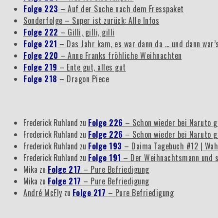
Folge 223
– Auf der Suche nach dem Fresspaket
Sonderfolge – Super ist zurück: Alle Infos
Folge 222
– Gilli, gilli, gilli
Folge 221
– Das Jahr kam, es war dann da … und dann war’
Folge 220
– Anne Franks fröhliche Weihnachten
Folge 219
– Ente gut, alles gut
Folge 218
– Dragon Piece
Frederick Ruhland
zu
Folge 226
– Schon wieder bei Naruto g
Frederick Ruhland
zu
Folge 226
– Schon wieder bei Naruto g
Frederick Ruhland
zu
Folge 193
– Daima Tagebuch #12 | Wah
Frederick Ruhland
zu
Folge 191
– Der Weihnachtsmann und s
Mika
zu
Folge 217
– Pure Befriedigung
Mika
zu
Folge 217
– Pure Befriedigung
André McFly
zu
Folge 217
– Pure Befriedigung