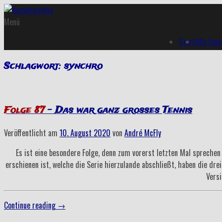
Menü
Start
Alle Epi
Schlagwort:
synchro
Folge 87
– Das war ganz großes Tennis
Veröffentlicht am
10. August 2020
von
André McFly
Es ist eine besondere Folge, denn zum vorerst letzten Mal sprechen
erschienen ist, welche die Serie hierzulande abschließt, haben die dre
Versi
„Folge
Continue reading
→
87