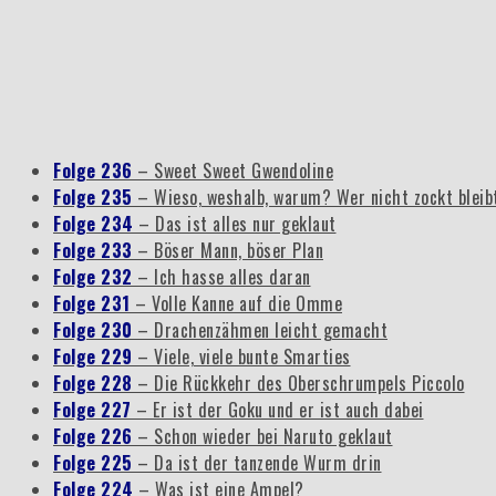
Folge 236
– Sweet Sweet Gwendoline
Folge 235
– Wieso, weshalb, warum? Wer nicht zockt blei
Folge 234
– Das ist alles nur geklaut
Folge 233
– Böser Mann, böser Plan
Folge 232
– Ich hasse alles daran
Folge 231
– Volle Kanne auf die Omme
Folge 230
– Drachenzähmen leicht gemacht
Folge 229
– Viele, viele bunte Smarties
Folge 228
– Die Rückkehr des Oberschrumpels Piccolo
Folge 227
– Er ist der Goku und er ist auch dabei
Folge 226
– Schon wieder bei Naruto geklaut
Folge 225
– Da ist der tanzende Wurm drin
Folge 224
– Was ist eine Ampel?