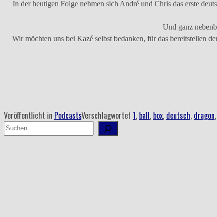
die
In der heutigen Folge nehmen sich André und Chris das erste deut
Fans!“
Und ganz nebenbe
Wir möchten uns bei Kazé selbst bedanken, für das bereitstellen d
Veröffentlicht in
Podcasts
Verschlagwortet
1
,
ball
,
box
,
deutsch
,
dragon
Suchen