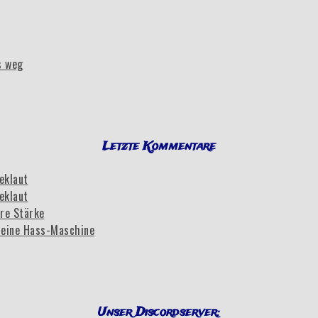
s weg
Letzte Kommentare
eklaut
eklaut
re Stärke
eine Hass-Maschine
Unser Discordserver: