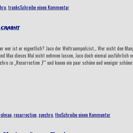
hro
,
trunks
Schreibe einen Kommentar
 crasht
 aber wer ist er eigentlich? Jaco der Weltraumpolizist… Wer nicht den M
 und Max dieses Mal nicht nehmen lassen, Jaco doch einmal ausführlich v
chro zu „Resurrection ‚F'“ und kauen ein paar schöne und weniger schön
rolman
,
resurrection
,
synchro
,
the
Schreibe einen Kommentar