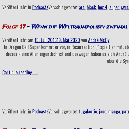
zur
Veröffentlicht in
Podcasts
Verschlagwortet
arc
,
black
,
box 4
,
super
,
sync
Ausrottung
aller
Deutschen!“
Folge 17
– Wenn die Weltraumpolizei zweimal
Veröffentlicht am
19. Juli 2016
19. Mai 2020
von
André McFly
In Dragon Ball Super kommt er vor, in Resurrection ‚F‘ spielt er mit,
dieses kleine Alien eigentlich ist und deswegen haben es sich André
über die Syn
„Folge
Continue reading
→
17
–
Wenn
die
Weltraumpolizei
Veröffentlicht in
Podcasts
Verschlagwortet
f
,
galactic
,
jaco
,
manga
,
pat
zweimal
crasht“