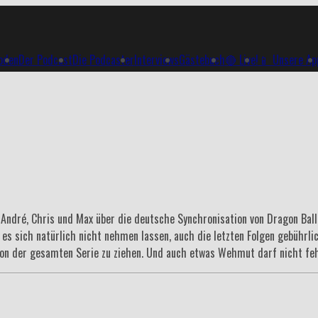
soden
Der Podcast
Die Podcaster
Interviews
Gästebuch
🔴 Live!
📱 Unsere Ap
 André, Chris und Max über die deutsche Synchronisation von Dragon Ball
i es sich natürlich nicht nehmen lassen, auch die letzten Folgen gebühr
on der gesamten Serie zu ziehen. Und auch etwas Wehmut darf nicht fe