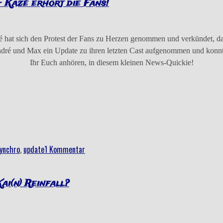
– Kazé erhört die Fans!
azé hat sich den Protest der Fans zu Herzen genommen und verkündet
ré und Max ein Update zu ihren letzten Cast aufgenommen und konnte
Ihr Euch anhören, in diesem kleinen News-Quickie!
ynchro
,
update
1 Kommentar
ai(n) Reinfall?