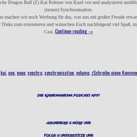
sche Dragon Ball (Z) Kai Release von Kazé vor und analysieren ausführl
(neuen) Synchronisation.
i machen wir noch Werbung für das, von uns mit großer Freude erwart
er Disks zum rezensieren und wünschen Euch nachfolgend viel Spaß, mit
„Folge
Continue reading
→
Cast.
006
–
Kazé
im
Sack
,
kai
,
neu
,
neue
,
synchro
,
synchronisation
,
volume
,
z
Schreibe einen Komme
gekauft
oder
doch
DIE KAMEHAMEHA PODCAST APP!
Kai(n)
Reinfall?“
ABONNIERE & HÖRE UNS
FOLGE & UNTERSTÜTZE UNS