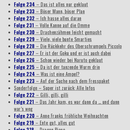
Folge 234
– Das ist alles nur geklaut
Folge 233
– Böser Mann, böser Plan
Folge 232
– Ich hasse alles daran
Folge 231
– Volle Kanne auf die Omme
Folge 230
– Drachenzähmen leicht gemacht
Folge 229
– Viele, viele bunte Smarties
Folge 228
– Die Rückkehr des Oberschrumpels Piccolo
Folge 227
– Er ist der Goku und er ist auch dabei
Folge 226
– Schon wieder bei Naruto geklaut
Folge 225
– Da ist der tanzende Wurm drin
Folge 224
– Was ist eine Ampel?
Folge 223
– Auf der Suche nach dem Fresspaket
Sonderfolge – Super ist zurück: Alle Infos
Folge 222
– Gilli, gilli, gilli
Folge 221
– Das Jahr kam, es war dann da … und dann
war’s weg
Folge 220
– Anne Franks fröhliche Weihnachten
Folge 219
– Ente gut, alles gut
Folge 218
– Dragon Piece