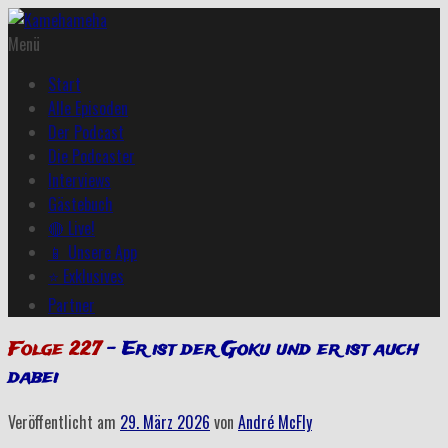
Menü
Start
Alle Episoden
Der Podcast
Die Podcaster
Interviews
Gästebuch
🔴 Live!
📱 Unsere App
⭐ Exklusives
Partner
Folge 227
– Er ist der Goku und er ist auch
dabei
Veröffentlicht am
29. März 2026
von
André McFly