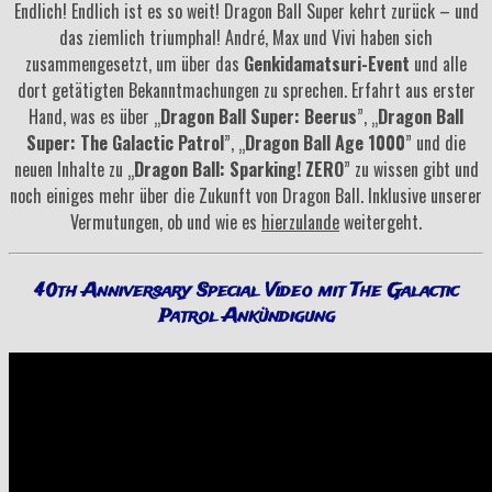
Endlich! Endlich ist es so weit! Dragon Ball Super kehrt zurück – und
das ziemlich triumphal! André, Max und Vivi haben sich
zusammengesetzt, um über das
Genkidamatsuri-Event
und alle
dort getätigten Bekanntmachungen zu sprechen. Erfahrt aus erster
Hand, was es über „
Dragon Ball Super: Beerus
”, „
Dragon Ball
Super: The Galactic Patrol
”, „
Dragon Ball Age 1000
” und die
neuen Inhalte zu „
Dragon Ball: Sparking! ZERO
” zu wissen gibt und
noch einiges mehr über die Zukunft von Dragon Ball. Inklusive unserer
Vermutungen, ob und wie es
hierzulande
weitergeht.
40th Anniversary Special Video mit The Galactic
Patrol Ankündigung