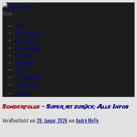
Menü
Start
Alle Episoden
Der Podcast
Die Podcaster
Interviews
Gästebuch
🔴 Live!
📱 Unsere App
⭐ Exklusives
Partner
Sonderfolge
– Super ist zurück: Alle Infos
Veröffentlicht am
29. Januar 2026
von
André McFly