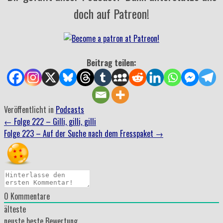
doch auf Patreon!
Beitrag teilen:
Veröffentlicht in
Podcasts
Beitrag
←
Folge 222 – Gilli, gilli, gilli
Folge 223 – Auf der Suche nach dem Fresspaket
→
Navigation
0
Kommentare
älteste
neuste
beste Bewertung