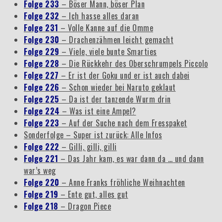
Folge 233
– Böser Mann, böser Plan
Folge 232
– Ich hasse alles daran
Folge 231
– Volle Kanne auf die Omme
Folge 230
– Drachenzähmen leicht gemacht
Folge 229
– Viele, viele bunte Smarties
Folge 228
– Die Rückkehr des Oberschrumpels Piccolo
Folge 227
– Er ist der Goku und er ist auch dabei
Folge 226
– Schon wieder bei Naruto geklaut
Folge 225
– Da ist der tanzende Wurm drin
Folge 224
– Was ist eine Ampel?
Folge 223
– Auf der Suche nach dem Fresspaket
Sonderfolge – Super ist zurück: Alle Infos
Folge 222
– Gilli, gilli, gilli
Folge 221
– Das Jahr kam, es war dann da … und dann
war’s weg
Folge 220
– Anne Franks fröhliche Weihnachten
Folge 219
– Ente gut, alles gut
Folge 218
– Dragon Piece