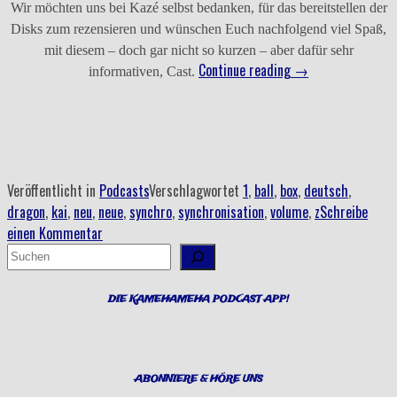
Wir möchten uns bei Kazé selbst bedanken, für das bereitstellen der
Disks zum rezensieren und wünschen Euch nachfolgend viel Spaß,
mit diesem – doch gar nicht so kurzen – aber dafür sehr
„Folge
Continue reading
→
informativen, Cast.
006
–
Kazé
im
Sack
Veröffentlicht in
Podcasts
Verschlagwortet
1
,
ball
,
box
,
deutsch
,
gekauft
dragon
,
kai
,
neu
,
neue
,
synchro
,
synchronisation
,
volume
,
z
Schreibe
oder
einen Kommentar
doch
Suchen
Kai(n)
Reinfall?“
DIE KAMEHAMEHA PODCAST APP!
ABONNIERE & HÖRE UNS