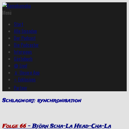
Menü
Start
Alle Episoden
Der Podcast
Die Podcaster
Interviews
Gästebuch
🔴 Live!
📱 Unsere App
⭐ Exklusives
Partner
Schlagwort:
synchronisation
Folge 66
– Björn Scha-La Head-Cha-La