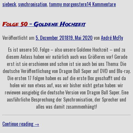
siebeck
,
synchronisation
,
tommy morgenstern
14 Kommentare
Cha-
La“
Folge 50
– Goldene Hochzeit
Veröffentlicht am
5. Dezember 2018
19. Mai 2020
von
André McFly
Es ist unsere 50. Folge – also unsere Goldene Hochzeit – und zu
diesem Anlass haben wir natürlich auch was Größeres vor! Gerade
erst ist sie erschienen und schon ist sie auch bei uns Thema: Die
deutsche Veröffentlichung von Dragon Ball Super auf DVD und Blu-ray.
Die ersten 17 Folgen haben es auf die erste Box geschafft und da
holen wir nun etwas auf, was wir bisher nicht getan haben: wir
reviewen ausgiebig die deutsche Version von Dragon Ball Super. Eine
ausführliche Besprechung der Synchronisation, der Sprecher und
alles was damit zusammenhängt!
„Folge
Continue reading
→
50