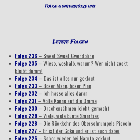
FOLGE & UNTERSTÜTZE UNS
Letzte Folgen
Folge 236
– Sweet Sweet Gwendoline
Folge 235
– Wieso, weshalb, warum? Wer nicht zockt
bleibt dumm!
Folge 234
– Das ist alles nur geklaut
Folge 233
– Böser Mann, böser Plan
Folge 232
– Ich hasse alles daran
Folge 231
– Volle Kanne auf die Omme
Folge 230
– Drachenzähmen leicht gemacht
Folge 229
– Viele, viele bunte Smarties
Folge 228
– Die Rückkehr des Oberschrumpels Piccolo
Folge 227
– Er ist der Goku und er ist auch dabei
Folge 226
– Schon wieder bei Naruto geklaut