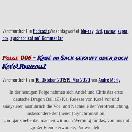
–
Goldene
Hochzeit“
Veröffentlicht in
Podcasts
Verschlagwortet
blu-ray
,
dvd
,
review
,
super
box
,
synchronisation
1 Kommentar
Folge 006
– Kazé im Sack gekauft oder doch
Kai(n) Reinfall?
Veröffentlicht am
16. Oktober 2015
19. Mai 2020
von
André McFly
In der heutigen Folge nehmen sich André und Chris das erste
deutsche Dragon Ball (Z) Kai Release von Kazé vor und
analysieren ausführlich die Vor- und Nachteile der Veröffentlichung,
insbesondere der (neuen) Synchronisation.
Und ganz nebenbei machen wir noch Werbung für das, von uns mit
großer Freude erwartete, Podwichteln.