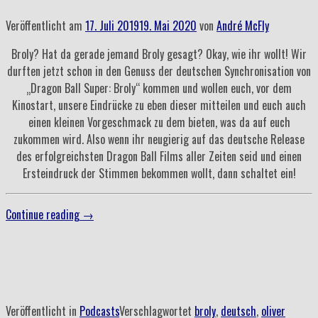
Veröffentlicht am
17. Juli 2019
19. Mai 2020
von
André McFly
Broly? Hat da gerade jemand Broly gesagt? Okay, wie ihr wollt! Wir
durften jetzt schon in den Genuss der deutschen Synchronisation von
„Dragon Ball Super: Broly“ kommen und wollen euch, vor dem
Kinostart, unsere Eindrücke zu eben dieser mitteilen und euch auch
einen kleinen Vorgeschmack zu dem bieten, was da auf euch
zukommen wird. Also wenn ihr neugierig auf das deutsche Release
des erfolgreichsten Dragon Ball Films aller Zeiten seid und einen
Ersteindruck der Stimmen bekommen wollt, dann schaltet ein!
„Folge
Continue reading
→
66
–
Björn
Scha-
La
Veröffentlicht in
Podcasts
Verschlagwortet
broly
,
deutsch
,
oliver
Head-