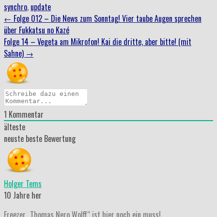
synchro
,
update
Beitrag
←
Folge 012 – Die News zum Sonntag! Vier taube Augen sprechen
über Fukkatsu no Kazé
Navigation
Folge 14 – Vegeta am Mikrofon! Kai die dritte, aber bitte! (mit
Sahne)
→
1
Kommentar
älteste
neuste
beste Bewertung
Holger Tems
10 Jahre her
Freezer „Thomas Nero Wolff“ ist hier noch ein muss!