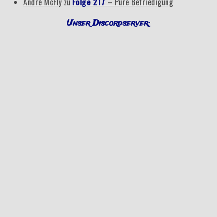
André McFly
zu
Folge 217
– Pure Befriedigung
Unser Discordserver: