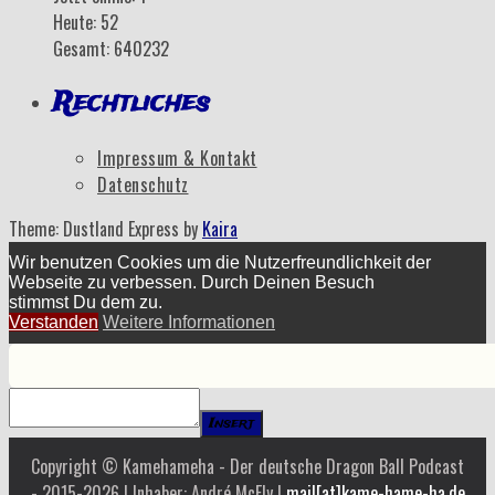
Heute: 52
Gesamt: 640232
Rechtliches
Impressum & Kontakt
Datenschutz
Theme: Dustland Express by
Kaira
Wir benutzen Cookies um die Nutzerfreundlichkeit der
Webseite zu verbessen. Durch Deinen Besuch
stimmst Du dem zu.
Verstanden
Weitere Informationen
Insert
Copyright © Kamehameha - Der deutsche Dragon Ball Podcast
- 2015-2026 | Inhaber: André McFly |
mail[at]kame-hame-ha.de