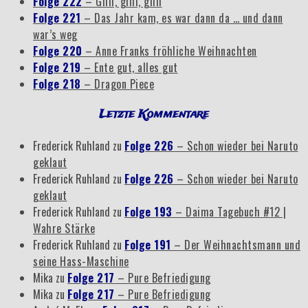
Folge 222
– Gilli, gilli, gilli
Folge 221
– Das Jahr kam, es war dann da … und dann
war’s weg
Folge 220
– Anne Franks fröhliche Weihnachten
Folge 219
– Ente gut, alles gut
Folge 218
– Dragon Piece
Letzte Kommentare
Frederick Ruhland
zu
Folge 226
– Schon wieder bei Naruto
geklaut
Frederick Ruhland
zu
Folge 226
– Schon wieder bei Naruto
geklaut
Frederick Ruhland
zu
Folge 193
– Daima Tagebuch #12 |
Wahre Stärke
Frederick Ruhland
zu
Folge 191
– Der Weihnachtsmann und
seine Hass-Maschine
Mika
zu
Folge 217
– Pure Befriedigung
Mika
zu
Folge 217
– Pure Befriedigung