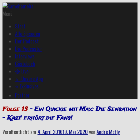
Menü
Start
Alle Episoden
Der Podcast
Die Podcaster
Interviews
Gästebuch
🔴 Live!
📱 Unsere App
⭐ Exklusives
Partner
Folge 13
– Ein Quickie mit Max: Die Sensation
– Kazé erhört die Fans!
Veröffentlicht am
4. April 2016
19. Mai 2020
von
André McFly