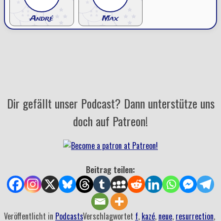
André
Max
Dir gefällt unser Podcast? Dann unterstütze uns
doch auf Patreon!
Beitrag teilen:
Veröffentlicht in
Podcasts
Verschlagwortet
f
,
kazé
,
neue
,
resurrection
,