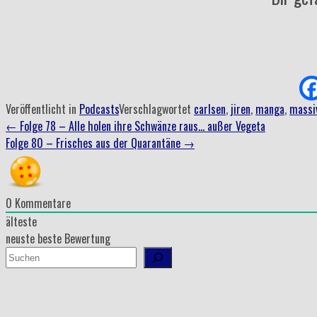
Veröffentlicht in
Podcasts
Verschlagwortet
carlsen
,
jiren
,
manga
,
massi
Beitrag
←
Folge 78 – Alle holen ihre Schwänze raus… außer Vegeta
Folge 80 – Frisches aus der Quarantäne
→
Navigation
0
Kommentare
älteste
neuste
beste Bewertung
Suchen