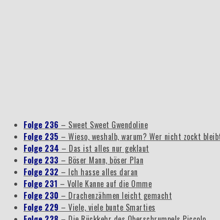
Folge 236
– Sweet Sweet Gwendoline
Folge 235
– Wieso, weshalb, warum? Wer nicht zockt blei
Folge 234
– Das ist alles nur geklaut
Folge 233
– Böser Mann, böser Plan
Folge 232
– Ich hasse alles daran
Folge 231
– Volle Kanne auf die Omme
Folge 230
– Drachenzähmen leicht gemacht
Folge 229
– Viele, viele bunte Smarties
Folge 228
– Die Rückkehr des Oberschrumpels Piccolo