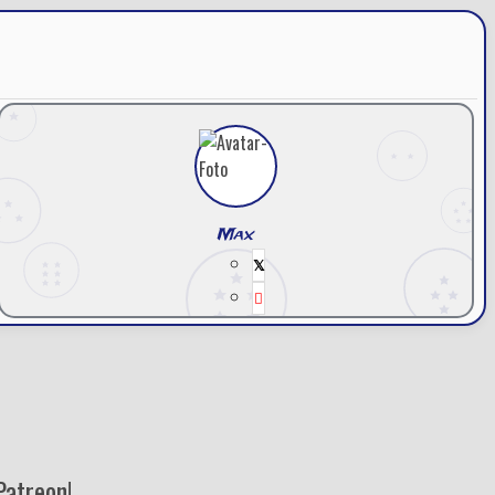
Max
Patreon!