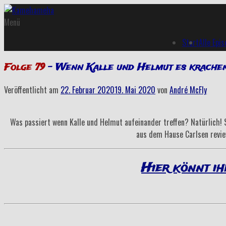
Menü
Start
Alle Epi
Folge 79
– Wenn Kalle und Helmut es krache
Veröffentlicht am
22. Februar 2020
19. Mai 2020
von
André McFly
Was passiert wenn Kalle und Helmut aufeinander treffen? Natürlich!
aus dem Hause Carlsen review
Hier könnt ih