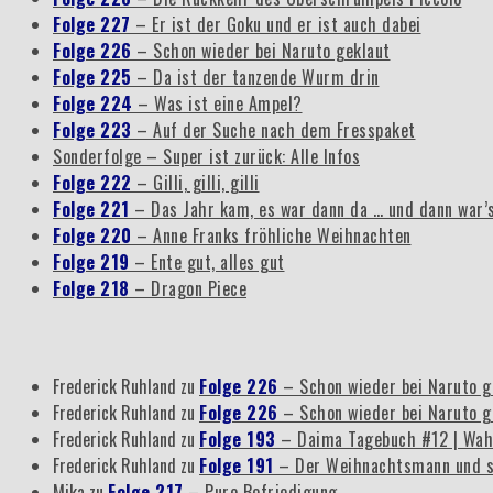
Folge 227
– Er ist der Goku und er ist auch dabei
Folge 226
– Schon wieder bei Naruto geklaut
Folge 225
– Da ist der tanzende Wurm drin
Folge 224
– Was ist eine Ampel?
Folge 223
– Auf der Suche nach dem Fresspaket
Sonderfolge – Super ist zurück: Alle Infos
Folge 222
– Gilli, gilli, gilli
Folge 221
– Das Jahr kam, es war dann da … und dann war’
Folge 220
– Anne Franks fröhliche Weihnachten
Folge 219
– Ente gut, alles gut
Folge 218
– Dragon Piece
Frederick Ruhland
zu
Folge 226
– Schon wieder bei Naruto g
Frederick Ruhland
zu
Folge 226
– Schon wieder bei Naruto g
Frederick Ruhland
zu
Folge 193
– Daima Tagebuch #12 | Wah
Frederick Ruhland
zu
Folge 191
– Der Weihnachtsmann und s
Mika
zu
Folge 217
– Pure Befriedigung