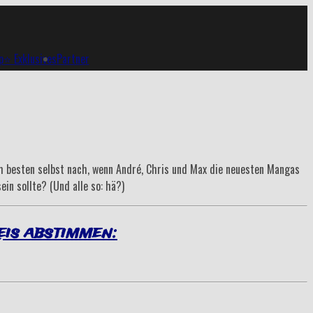
p
⭐ Exklusives
Partner
m besten selbst nach, wenn André, Chris und Max die neuesten Mangas
in sollte? (Und alle so: hä?)
eis abstimmen: