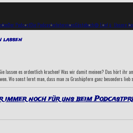
soden
Der Podcast
Die Podcaster
Interviews
Gästebuch
🔴 Live!
📱 Unsere Ap
n lassen
 Sie lassen es ordentlich krachen! Was wir damit meinen? Das hört ihr a
en. Wo sonst lernt man, dass man zu Grashüpfern ganz besonders lieb se
r immer noch für uns beim Podcastpr