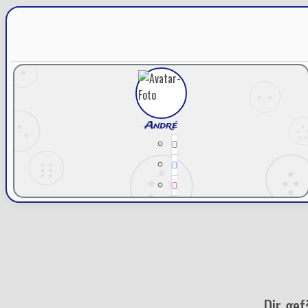
André
Dir gef