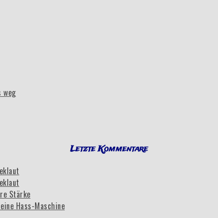
s weg
Letzte Kommentare
eklaut
eklaut
re Stärke
eine Hass-Maschine