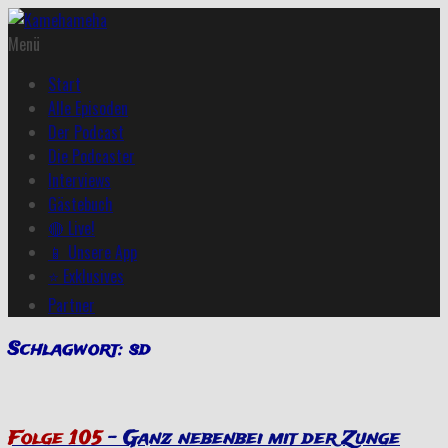
Menü
Start
Alle Episoden
Der Podcast
Die Podcaster
Interviews
Gästebuch
🔴 Live!
📱 Unsere App
⭐ Exklusives
Partner
Schlagwort:
sd
Folge 105
– Ganz nebenbei mit der Zunge