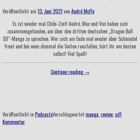
Veröffentlicht am
13. Juni 2021
von
André McFly
Es ist wieder mal Chibi-Zeit! André, Max und Vivi haben sich
zusammengefunden, um über den dritten deutschen „Dragon Ball
SD“-Manga zu sprechen. Wer sich am Ende mal wieder über Schniedel
freut und bei wem diesmal die Seiten rausfallen, hört ihr am besten
selbst! Viel Spaß!
„Folge
Continue reading
→
105
–
Ganz
nebenbei
mit
Veröffentlicht in
Podcasts
Verschlagwortet
manga
,
review
,
sd
1
der
Kommentar
Zunge“