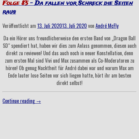
Folge 85
– Da fallen vor Schreck die Seiten
raus
Veröffentlicht am
13. Juli 2020
13. Juli 2020
von
André McFly
Da ein Hörer uns freundlicherweise den ersten Band von „Dragon Ball
SD“ spendiert hat, haben wir dies zum Anlass genommen, diesen auch
direkt zu reviewen! Und das auch noch in neuer Konstellation, denn
zum ersten Mal sind Vivi und Max zusammen als Co-Moderatoren zu
hören! Ob genug Nacktheit für André dabei war und warum Max am
Ende lauter lose Seiten vor sich liegen hatte, hört ihr am besten
direkt selbst!
„Folge
Continue reading
→
85
–
Da
fallen
vor