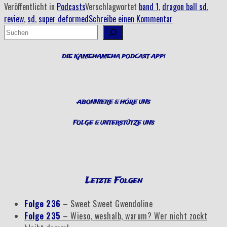
Veröffentlicht in
Podcasts
Verschlagwortet
band 1
,
dragon ball sd
,
Schreck
review
,
sd
,
super deformed
Schreibe einen Kommentar
die
Suchen
Seiten
raus“
DIE KAMEHAMEHA PODCAST APP!
ABONNIERE & HÖRE UNS
FOLGE & UNTERSTÜTZE UNS
Letzte Folgen
Folge 236
– Sweet Sweet Gwendoline
Folge 235
– Wieso, weshalb, warum? Wer nicht zockt