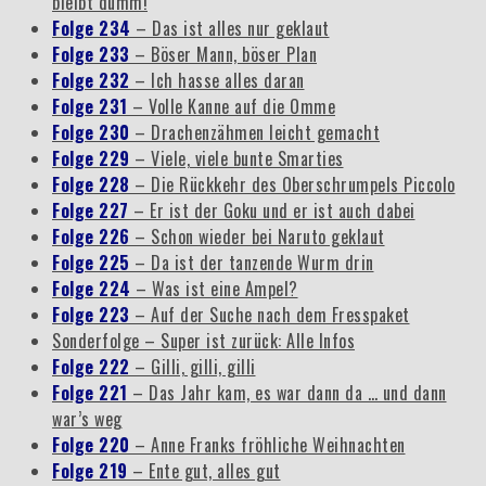
bleibt dumm!
Folge 234
– Das ist alles nur geklaut
Folge 233
– Böser Mann, böser Plan
Folge 232
– Ich hasse alles daran
Folge 231
– Volle Kanne auf die Omme
Folge 230
– Drachenzähmen leicht gemacht
Folge 229
– Viele, viele bunte Smarties
Folge 228
– Die Rückkehr des Oberschrumpels Piccolo
Folge 227
– Er ist der Goku und er ist auch dabei
Folge 226
– Schon wieder bei Naruto geklaut
Folge 225
– Da ist der tanzende Wurm drin
Folge 224
– Was ist eine Ampel?
Folge 223
– Auf der Suche nach dem Fresspaket
Sonderfolge – Super ist zurück: Alle Infos
Folge 222
– Gilli, gilli, gilli
Folge 221
– Das Jahr kam, es war dann da … und dann
war’s weg
Folge 220
– Anne Franks fröhliche Weihnachten
Folge 219
– Ente gut, alles gut