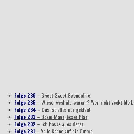
Folge 236
– Sweet Sweet Gwendoline
Folge 235
– Wieso, weshalb, warum? Wer nicht zockt blei
Folge 234
– Das ist alles nur geklaut
Folge 233
– Böser Mann, böser Plan
Folge 232
– Ich hasse alles daran
Folge 231
– Volle Kanne auf die Omme