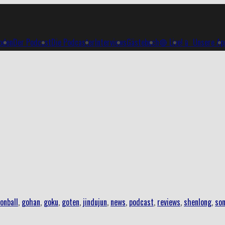
soden
Der Podcast
Die Podcaster
Interviews
Gästebuch
🔴 Live!
📱 Unsere Ap
onball
,
gohan
,
goku
,
goten
,
jindujun
,
news
,
podcast
,
reviews
,
shenlong
,
so