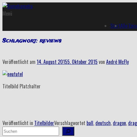
Menü
Start
Alle Epi
Schlagwort:
reviews
Veröffentlicht am
14. August 2015
5. Oktober 2015
von
André McFly
Titelbild Platzhalter
Veröffentlicht in
Titelbilder
Verschlagwortet
ball
,
deutsch
,
dragon
,
drag
Suchen