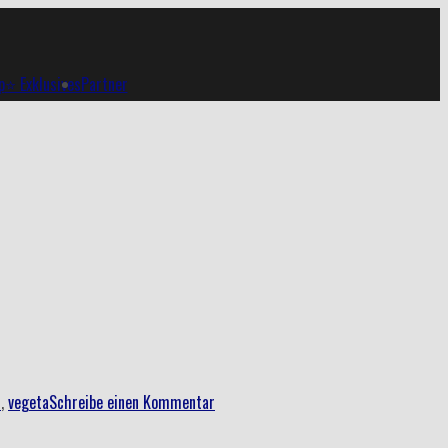
p
⭐ Exklusives
Partner
n
,
vegeta
Schreibe einen Kommentar