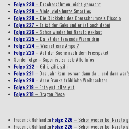
Folge 230
– Drachenzähmen leicht gemacht
Folge 229
– Viele, viele bunte Smarties
Folge 228
– Die Rückkehr des Oberschrumpels Piccolo
Folge 227
– Er ist der Goku und er ist auch dabei
Folge 226
– Schon wieder bei Naruto geklaut
Folge 225
– Da ist der tanzende Wurm drin
Folge 224
– Was ist eine Ampel?
Folge 223
– Auf der Suche nach dem Fresspaket
Sonderfolge – Super ist zurück: Alle Infos
Folge 222
– Gilli, gilli, gilli
Folge 221
– Das Jahr kam, es war dann da … und dann war’
Folge 220
– Anne Franks fröhliche Weihnachten
Folge 219
– Ente gut, alles gut
Folge 218
– Dragon Piece
Frederick Ruhland
zu
Folge 226
– Schon wieder bei Naruto g
Frederick Ruhland
zu
Folge 226
– Schon wieder bei Naruto g