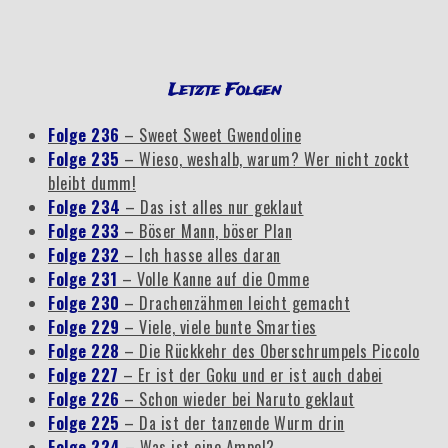
Letzte Folgen
Folge 236
– Sweet Sweet Gwendoline
Folge 235
– Wieso, weshalb, warum? Wer nicht zockt
bleibt dumm!
Folge 234
– Das ist alles nur geklaut
Folge 233
– Böser Mann, böser Plan
Folge 232
– Ich hasse alles daran
Folge 231
– Volle Kanne auf die Omme
Folge 230
– Drachenzähmen leicht gemacht
Folge 229
– Viele, viele bunte Smarties
Folge 228
– Die Rückkehr des Oberschrumpels Piccolo
Folge 227
– Er ist der Goku und er ist auch dabei
Folge 226
– Schon wieder bei Naruto geklaut
Folge 225
– Da ist der tanzende Wurm drin
Folge 224
– Was ist eine Ampel?