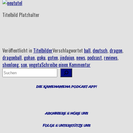
Titelbild Platzhalter
Veröffentlicht in
Titelbilder
Verschlagwortet
ball
,
deutsch
,
dragon
,
dragonball
,
gohan
,
goku
,
goten
,
jindujun
,
news
,
podcast
,
reviews
,
shenlong
,
son
,
vegeta
Schreibe einen Kommentar
Suchen
DIE KAMEHAMEHA PODCAST APP!
ABONNIERE & HÖRE UNS
FOLGE & UNTERSTÜTZE UNS