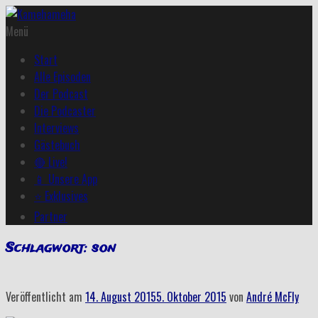
Menü
Start
Alle Episoden
Der Podcast
Die Podcaster
Interviews
Gästebuch
🔴 Live!
📱 Unsere App
⭐ Exklusives
Partner
Schlagwort:
son
Veröffentlicht am
14. August 2015
5. Oktober 2015
von
André McFly