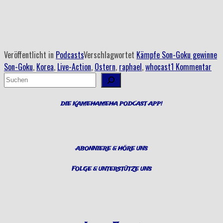
–
The
Magic
Ends“
Veröffentlicht in
Podcasts
Verschlagwortet
Kämpfe Son-Goku gewinne
Son-Goku
,
Korea
,
Live-Action
,
Ostern
,
raphael
,
whocast
1 Kommentar
Suchen
DIE KAMEHAMEHA PODCAST APP!
ABONNIERE & HÖRE UNS
FOLGE & UNTERSTÜTZE UNS