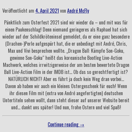
Veröffentlicht am
4. April 2021
von
André McFly
Pünktlich zum Osterfest 2021 sind wir wieder da – und mit was für
einen Paukenschlag! Denn niemand geringeres als Raphael hat sich
wieder auf der Schildkröteninsel gemeldet, da er eine ganz besondere
(Drachen-)Perle aufgespürt hat, die er unbedingt mit André, Chris,
Max und Vivi besprechen wollte. „Dragon Ball: Kämpfe Son-Goku,
gewinne Son-Goku“ heißt das koreanische Bootleg Live-Action
Machwerk, welches irrwitzigerweise der am besten bewertete Dragon
Ball Live-Action Film in der IMDB ist… Ob das so gerechtfertigt ist?
NATÜRLICH NICHT! Aber es führt ja doch kein Weg dran vorbei…
Davon ab haben wir auch ein kleines Ostergeschenk für euch! Wenn
ihr diesen Film mit (extra von André angefertigten) deutschen
Untertiteln sehen wollt, dann steht dieser auf unserer Website bereit
und… dankt uns später! Und nun, frohe Ostern und viel Spaß!
„Folge
Continue reading
→
101