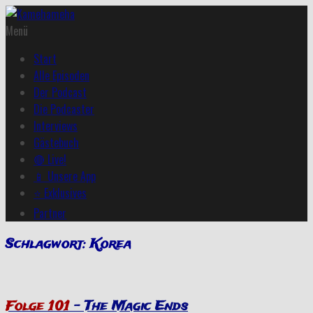
Menü
Start
Alle Episoden
Der Podcast
Die Podcaster
Interviews
Gästebuch
🔴 Live!
📱 Unsere App
⭐ Exklusives
Partner
Schlagwort:
Korea
Folge 101
– The Magic Ends