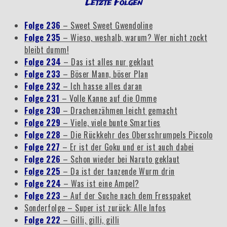
Letzte Folgen
Folge 236
– Sweet Sweet Gwendoline
Folge 235
– Wieso, weshalb, warum? Wer nicht zockt
bleibt dumm!
Folge 234
– Das ist alles nur geklaut
Folge 233
– Böser Mann, böser Plan
Folge 232
– Ich hasse alles daran
Folge 231
– Volle Kanne auf die Omme
Folge 230
– Drachenzähmen leicht gemacht
Folge 229
– Viele, viele bunte Smarties
Folge 228
– Die Rückkehr des Oberschrumpels Piccolo
Folge 227
– Er ist der Goku und er ist auch dabei
Folge 226
– Schon wieder bei Naruto geklaut
Folge 225
– Da ist der tanzende Wurm drin
Folge 224
– Was ist eine Ampel?
Folge 223
– Auf der Suche nach dem Fresspaket
Sonderfolge – Super ist zurück: Alle Infos
Folge 222
– Gilli, gilli, gilli