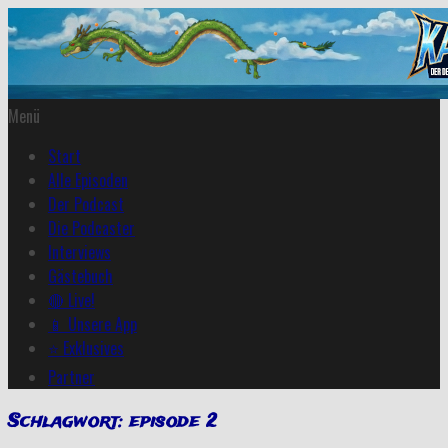
Menü
Start
Alle Episoden
Der Podcast
Die Podcaster
Interviews
Gästebuch
🔴 Live!
📱 Unsere App
⭐ Exklusives
Partner
Schlagwort:
episode 2