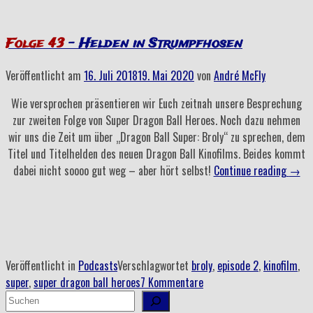
Folge 43
– Helden in Strumpfhosen
Veröffentlicht am
16. Juli 2018
19. Mai 2020
von
André McFly
Wie versprochen präsentieren wir Euch zeitnah unsere Besprechung
zur zweiten Folge von Super Dragon Ball Heroes. Noch dazu nehmen
wir uns die Zeit um über „Dragon Ball Super: Broly“ zu sprechen, dem
Titel und Titelhelden des neuen Dragon Ball Kinofilms. Beides kommt
„Folg
dabei nicht soooo gut weg – aber hört selbst!
Continue reading
→
43
–
Helde
in
Stru
Veröffentlicht in
Podcasts
Verschlagwortet
broly
,
episode 2
,
kinofilm
,
super
,
super dragon ball heroes
7 Kommentare
Suchen