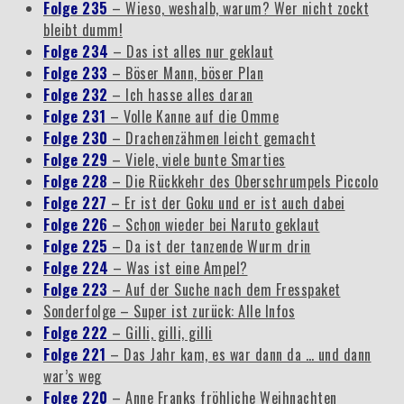
Folge 235
– Wieso, weshalb, warum? Wer nicht zockt
bleibt dumm!
Folge 234
– Das ist alles nur geklaut
Folge 233
– Böser Mann, böser Plan
Folge 232
– Ich hasse alles daran
Folge 231
– Volle Kanne auf die Omme
Folge 230
– Drachenzähmen leicht gemacht
Folge 229
– Viele, viele bunte Smarties
Folge 228
– Die Rückkehr des Oberschrumpels Piccolo
Folge 227
– Er ist der Goku und er ist auch dabei
Folge 226
– Schon wieder bei Naruto geklaut
Folge 225
– Da ist der tanzende Wurm drin
Folge 224
– Was ist eine Ampel?
Folge 223
– Auf der Suche nach dem Fresspaket
Sonderfolge – Super ist zurück: Alle Infos
Folge 222
– Gilli, gilli, gilli
Folge 221
– Das Jahr kam, es war dann da … und dann
war’s weg
Folge 220
– Anne Franks fröhliche Weihnachten