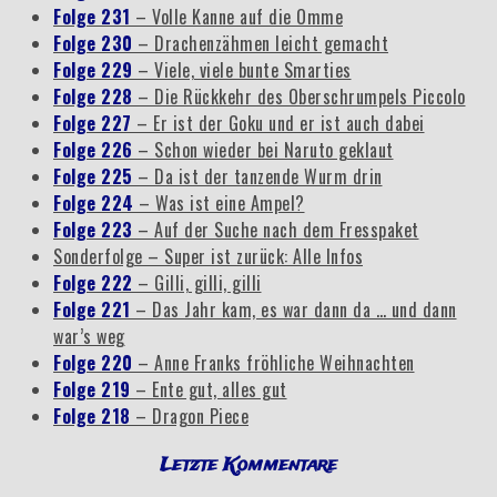
Folge 231
– Volle Kanne auf die Omme
Folge 230
– Drachenzähmen leicht gemacht
Folge 229
– Viele, viele bunte Smarties
Folge 228
– Die Rückkehr des Oberschrumpels Piccolo
Folge 227
– Er ist der Goku und er ist auch dabei
Folge 226
– Schon wieder bei Naruto geklaut
Folge 225
– Da ist der tanzende Wurm drin
Folge 224
– Was ist eine Ampel?
Folge 223
– Auf der Suche nach dem Fresspaket
Sonderfolge – Super ist zurück: Alle Infos
Folge 222
– Gilli, gilli, gilli
Folge 221
– Das Jahr kam, es war dann da … und dann
war’s weg
Folge 220
– Anne Franks fröhliche Weihnachten
Folge 219
– Ente gut, alles gut
Folge 218
– Dragon Piece
Letzte Kommentare