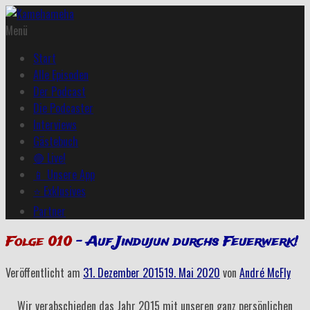
Menü
Start
Alle Episoden
Der Podcast
Die Podcaster
Interviews
Gästebuch
🔴 Live!
📱 Unsere App
⭐ Exklusives
Partner
Folge 010
– Auf Jindujun durchs Feuerwerk!
Veröffentlicht am
31. Dezember 2015
19. Mai 2020
von
André McFly
Wir verabschieden das Jahr 2015 mit unseren ganz persönlichen