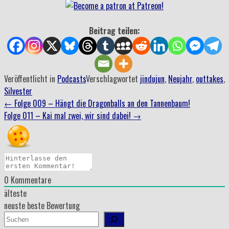
Beitrag teilen:
Veröffentlicht in
Podcasts
Verschlagwortet
jindujun
,
Neujahr
,
outtakes
,
Silvester
Beitrag
←
Folge 009 – Hängt die Dragonballs an den Tannenbaum!
Folge 011 – Kai mal zwei, wir sind dabei!
→
Navigation
0
Kommentare
älteste
neuste
beste Bewertung
Suchen