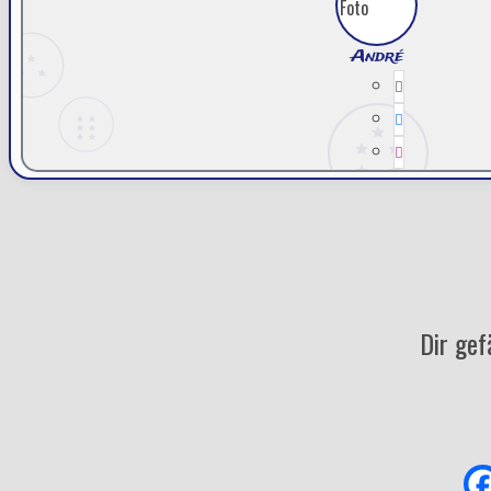
André
Dir gef