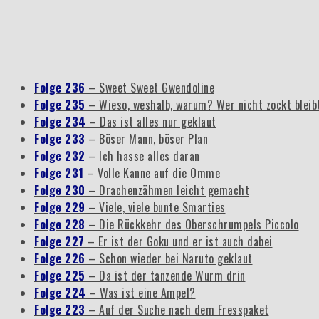
Folge 236
– Sweet Sweet Gwendoline
Folge 235
– Wieso, weshalb, warum? Wer nicht zockt blei
Folge 234
– Das ist alles nur geklaut
Folge 233
– Böser Mann, böser Plan
Folge 232
– Ich hasse alles daran
Folge 231
– Volle Kanne auf die Omme
Folge 230
– Drachenzähmen leicht gemacht
Folge 229
– Viele, viele bunte Smarties
Folge 228
– Die Rückkehr des Oberschrumpels Piccolo
Folge 227
– Er ist der Goku und er ist auch dabei
Folge 226
– Schon wieder bei Naruto geklaut
Folge 225
– Da ist der tanzende Wurm drin
Folge 224
– Was ist eine Ampel?
Folge 223
– Auf der Suche nach dem Fresspaket