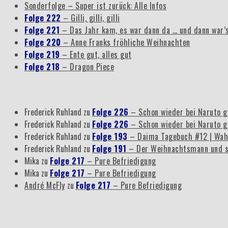
Sonderfolge – Super ist zurück: Alle Infos
Folge 222
– Gilli, gilli, gilli
Folge 221
– Das Jahr kam, es war dann da … und dann war’
Folge 220
– Anne Franks fröhliche Weihnachten
Folge 219
– Ente gut, alles gut
Folge 218
– Dragon Piece
Frederick Ruhland
zu
Folge 226
– Schon wieder bei Naruto g
Frederick Ruhland
zu
Folge 226
– Schon wieder bei Naruto g
Frederick Ruhland
zu
Folge 193
– Daima Tagebuch #12 | Wah
Frederick Ruhland
zu
Folge 191
– Der Weihnachtsmann und s
Mika
zu
Folge 217
– Pure Befriedigung
Mika
zu
Folge 217
– Pure Befriedigung
André McFly
zu
Folge 217
– Pure Befriedigung