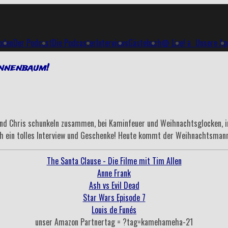
soden
Der Podcast
Die Podcaster
Interviews
Gästebuch
🔴 Live!
📱 Unsere Ap
annenbaum!
 und Chris schunkeln zusammen, bei Kaminfeuer und Weihnachtsglocken,
ch ein tolles Interview und Geschenke! Heute kommt der Weihnachtsmann,
The Santa Clause - Die Filme mit Tim Allen
Anne Frank
Ash vs Evil Dead
Star Wars Episode 7
Louis de Funés
unser Amazon Partnertag = ?tag=kamehameha-21