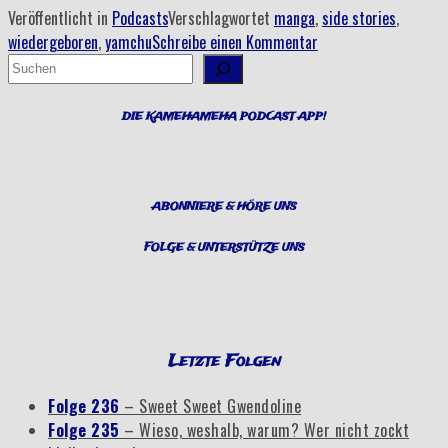
mit
Veröffentlicht in
Podcasts
Verschlagwortet
manga
,
side stories
,
Nyoi-
wiedergeboren
,
yamchu
Schreibe einen Kommentar
Bo
Suchen
…
Da
DIE KAMEHAMEHA PODCAST APP!
hat
Saichoro
viel
zu
ABONNIERE & HÖRE UNS
meckern!“
FOLGE & UNTERSTÜTZE UNS
Letzte Folgen
Folge 236
– Sweet Sweet Gwendoline
Folge 235
– Wieso, weshalb, warum? Wer nicht zockt