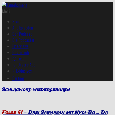
Menü
Start
Alle Episoden
Der Podcast
Die Podcaster
Interviews
Gästebuch
🔴 Live!
📱 Unsere App
⭐ Exklusives
Partner
Schlagwort:
wiedergeboren
Folge 51
– Drei Saipaiman mit Nyoi-Bo … Da