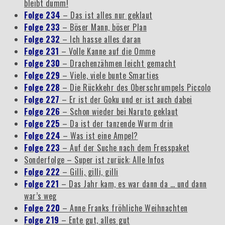
bleibt dumm!
Folge 234
– Das ist alles nur geklaut
Folge 233
– Böser Mann, böser Plan
Folge 232
– Ich hasse alles daran
Folge 231
– Volle Kanne auf die Omme
Folge 230
– Drachenzähmen leicht gemacht
Folge 229
– Viele, viele bunte Smarties
Folge 228
– Die Rückkehr des Oberschrumpels Piccolo
Folge 227
– Er ist der Goku und er ist auch dabei
Folge 226
– Schon wieder bei Naruto geklaut
Folge 225
– Da ist der tanzende Wurm drin
Folge 224
– Was ist eine Ampel?
Folge 223
– Auf der Suche nach dem Fresspaket
Sonderfolge – Super ist zurück: Alle Infos
Folge 222
– Gilli, gilli, gilli
Folge 221
– Das Jahr kam, es war dann da … und dann
war’s weg
Folge 220
– Anne Franks fröhliche Weihnachten
Folge 219
– Ente gut, alles gut