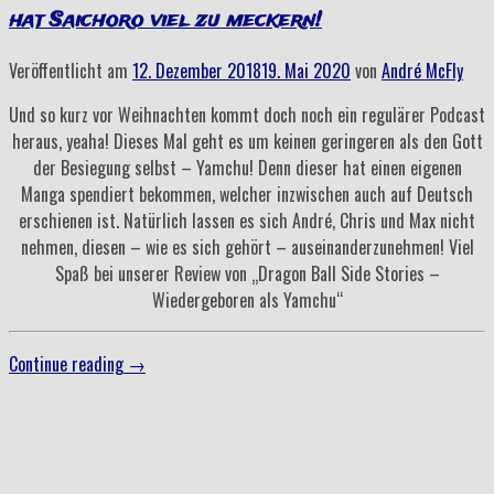
hat Saichoro viel zu meckern!
Veröffentlicht am
12. Dezember 2018
19. Mai 2020
von
André McFly
Und so kurz vor Weihnachten kommt doch noch ein regulärer Podcast
heraus, yeaha! Dieses Mal geht es um keinen geringeren als den Gott
der Besiegung selbst – Yamchu! Denn dieser hat einen eigenen
Manga spendiert bekommen, welcher inzwischen auch auf Deutsch
erschienen ist. Natürlich lassen es sich André, Chris und Max nicht
nehmen, diesen – wie es sich gehört – auseinanderzunehmen! Viel
Spaß bei unserer Review von „Dragon Ball Side Stories –
Wiedergeboren als Yamchu“
„Folge
Continue reading
→
51
–
Drei
Saipaiman