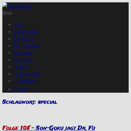
Menü
Start
Alle Episoden
Der Podcast
Die Podcaster
Interviews
Gästebuch
🔴 Live!
📱 Unsere App
⭐ Exklusives
Partner
Schlagwort:
special
Folge 108
– Son-Goku jagt Dr. Fu