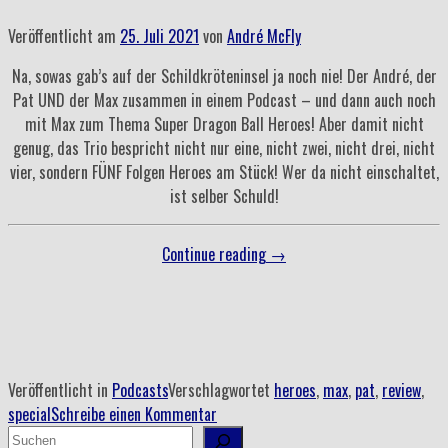
Veröffentlicht am
25. Juli 2021
von
André McFly
Na, sowas gab’s auf der Schildkröteninsel ja noch nie! Der André, der
Pat UND der Max zusammen in einem Podcast – und dann auch noch
mit Max zum Thema Super Dragon Ball Heroes! Aber damit nicht
genug, das Trio bespricht nicht nur eine, nicht zwei, nicht drei, nicht
vier, sondern FÜNF Folgen Heroes am Stück! Wer da nicht einschaltet,
ist selber Schuld!
„Folge
Continue reading
→
108
–
Son-
Goku
jagt
Veröffentlicht in
Podcasts
Verschlagwortet
heroes
,
max
,
pat
,
review
,
Dr.
special
Schreibe einen Kommentar
Fu“
Suchen