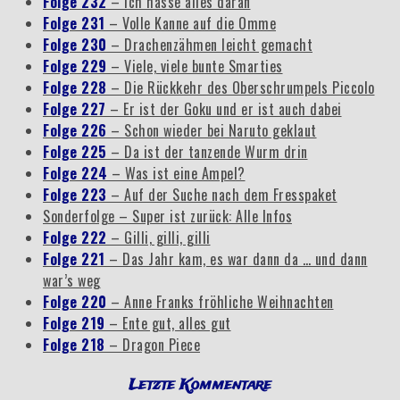
Folge 232
– Ich hasse alles daran
Folge 231
– Volle Kanne auf die Omme
Folge 230
– Drachenzähmen leicht gemacht
Folge 229
– Viele, viele bunte Smarties
Folge 228
– Die Rückkehr des Oberschrumpels Piccolo
Folge 227
– Er ist der Goku und er ist auch dabei
Folge 226
– Schon wieder bei Naruto geklaut
Folge 225
– Da ist der tanzende Wurm drin
Folge 224
– Was ist eine Ampel?
Folge 223
– Auf der Suche nach dem Fresspaket
Sonderfolge – Super ist zurück: Alle Infos
Folge 222
– Gilli, gilli, gilli
Folge 221
– Das Jahr kam, es war dann da … und dann
war’s weg
Folge 220
– Anne Franks fröhliche Weihnachten
Folge 219
– Ente gut, alles gut
Folge 218
– Dragon Piece
Letzte Kommentare