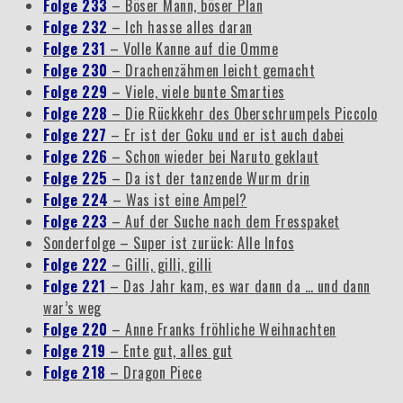
Folge 233
– Böser Mann, böser Plan
Folge 232
– Ich hasse alles daran
Folge 231
– Volle Kanne auf die Omme
Folge 230
– Drachenzähmen leicht gemacht
Folge 229
– Viele, viele bunte Smarties
Folge 228
– Die Rückkehr des Oberschrumpels Piccolo
Folge 227
– Er ist der Goku und er ist auch dabei
Folge 226
– Schon wieder bei Naruto geklaut
Folge 225
– Da ist der tanzende Wurm drin
Folge 224
– Was ist eine Ampel?
Folge 223
– Auf der Suche nach dem Fresspaket
Sonderfolge – Super ist zurück: Alle Infos
Folge 222
– Gilli, gilli, gilli
Folge 221
– Das Jahr kam, es war dann da … und dann
war’s weg
Folge 220
– Anne Franks fröhliche Weihnachten
Folge 219
– Ente gut, alles gut
Folge 218
– Dragon Piece