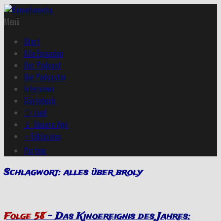
Menü
Start
Alle Episoden
Der Podcast
Die Podcaster
Interviews
Gästebuch
🔴 Live!
📱 Unsere App
⭐ Exklusives
Partner
Schlagwort:
alles über broly
Folge 58
– Das Kinoereignis des Jahres: