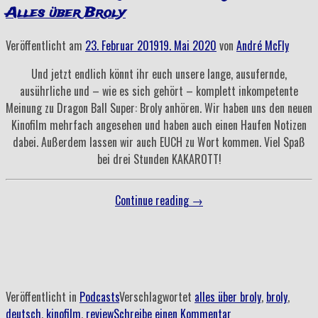
Alles über Broly
Veröffentlicht am
23. Februar 2019
19. Mai 2020
von
André McFly
Und jetzt endlich könnt ihr euch unsere lange, ausufernde,
ausührliche und – wie es sich gehört – komplett inkompetente
Meinung zu Dragon Ball Super: Broly anhören. Wir haben uns den neuen
Kinofilm mehrfach angesehen und haben auch einen Haufen Notizen
dabei. Außerdem lassen wir auch EUCH zu Wort kommen. Viel Spaß
bei drei Stunden KAKAROTT!
„Folge
Continue reading
→
58
–
Das
Kinoereignis
des
Veröffentlicht in
Podcasts
Verschlagwortet
alles über broly
,
broly
,
Jahres:
deutsch
,
kinofilm
,
review
Schreibe einen Kommentar