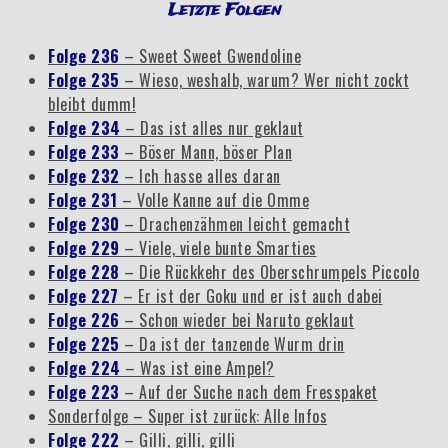
Letzte Folgen
Folge 236
– Sweet Sweet Gwendoline
Folge 235
– Wieso, weshalb, warum? Wer nicht zockt
bleibt dumm!
Folge 234
– Das ist alles nur geklaut
Folge 233
– Böser Mann, böser Plan
Folge 232
– Ich hasse alles daran
Folge 231
– Volle Kanne auf die Omme
Folge 230
– Drachenzähmen leicht gemacht
Folge 229
– Viele, viele bunte Smarties
Folge 228
– Die Rückkehr des Oberschrumpels Piccolo
Folge 227
– Er ist der Goku und er ist auch dabei
Folge 226
– Schon wieder bei Naruto geklaut
Folge 225
– Da ist der tanzende Wurm drin
Folge 224
– Was ist eine Ampel?
Folge 223
– Auf der Suche nach dem Fresspaket
Sonderfolge – Super ist zurück: Alle Infos
Folge 222
– Gilli, gilli, gilli