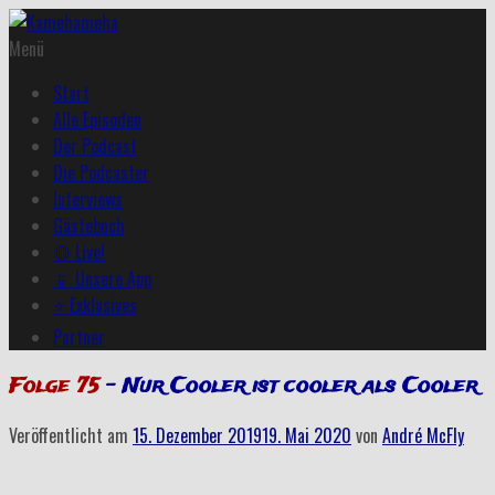
Menü
Start
Alle Episoden
Der Podcast
Die Podcaster
Interviews
Gästebuch
🔴 Live!
📱 Unsere App
⭐ Exklusives
Partner
Folge 75
– Nur Cooler ist cooler als Cooler
Veröffentlicht am
15. Dezember 2019
19. Mai 2020
von
André McFly