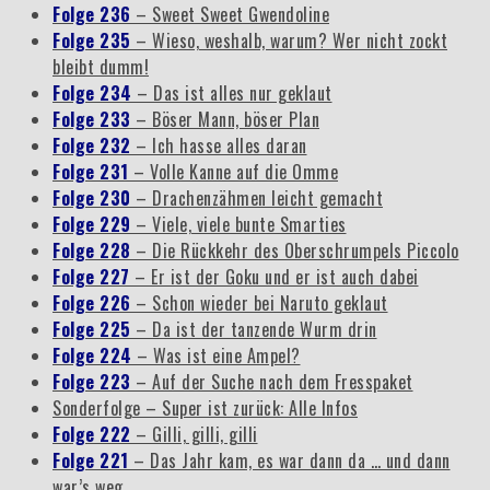
Folge 236
– Sweet Sweet Gwendoline
Folge 235
– Wieso, weshalb, warum? Wer nicht zockt
bleibt dumm!
Folge 234
– Das ist alles nur geklaut
Folge 233
– Böser Mann, böser Plan
Folge 232
– Ich hasse alles daran
Folge 231
– Volle Kanne auf die Omme
Folge 230
– Drachenzähmen leicht gemacht
Folge 229
– Viele, viele bunte Smarties
Folge 228
– Die Rückkehr des Oberschrumpels Piccolo
Folge 227
– Er ist der Goku und er ist auch dabei
Folge 226
– Schon wieder bei Naruto geklaut
Folge 225
– Da ist der tanzende Wurm drin
Folge 224
– Was ist eine Ampel?
Folge 223
– Auf der Suche nach dem Fresspaket
Sonderfolge – Super ist zurück: Alle Infos
Folge 222
– Gilli, gilli, gilli
Folge 221
– Das Jahr kam, es war dann da … und dann
war’s weg