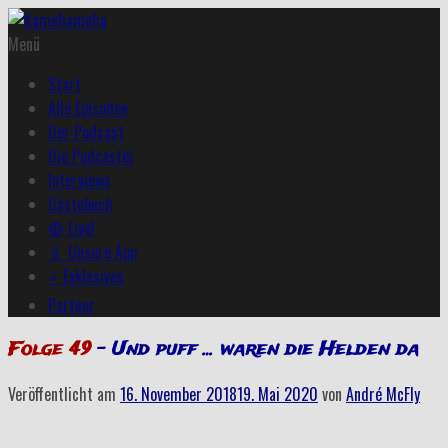
Menü
Start
Alle Episoden
Der Podcast
Die Podcaster
Interviews
Gästebuch
🔴 Live!
📱 Unsere App
⭐ Exklusives
Partner
Folge 49
– Und puff … waren die Helden da
Veröffentlicht am
16. November 2018
19. Mai 2020
von
André McFly