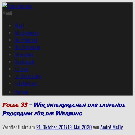
Menü
Start
Alle Episoden
Der Podcast
Die Podcaster
Interviews
Gästebuch
🔴 Live!
📱 Unsere App
⭐ Exklusives
Partner
Folge 33
– Wir unterbrechen das laufende
Programm für die Werbung
Veröffentlicht am
21. Oktober 2017
19. Mai 2020
von
André McFly