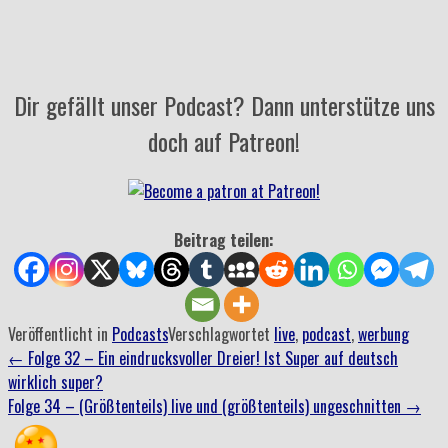
Dir gefällt unser Podcast? Dann unterstütze uns
doch auf Patreon!
Beitrag teilen:
Veröffentlicht in
Podcasts
Verschlagwortet
live
,
podcast
,
werbung
Beitrag
←
Folge 32 – Ein eindrucksvoller Dreier! Ist Super auf deutsch
wirklich super?
Navigation
Folge 34 – (Größtenteils) live und (größtenteils) ungeschnitten
→