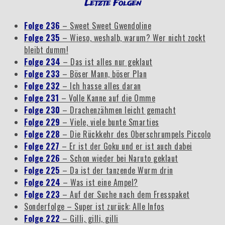
Letzte Folgen
Folge 236
– Sweet Sweet Gwendoline
Folge 235
– Wieso, weshalb, warum? Wer nicht zockt
bleibt dumm!
Folge 234
– Das ist alles nur geklaut
Folge 233
– Böser Mann, böser Plan
Folge 232
– Ich hasse alles daran
Folge 231
– Volle Kanne auf die Omme
Folge 230
– Drachenzähmen leicht gemacht
Folge 229
– Viele, viele bunte Smarties
Folge 228
– Die Rückkehr des Oberschrumpels Piccolo
Folge 227
– Er ist der Goku und er ist auch dabei
Folge 226
– Schon wieder bei Naruto geklaut
Folge 225
– Da ist der tanzende Wurm drin
Folge 224
– Was ist eine Ampel?
Folge 223
– Auf der Suche nach dem Fresspaket
Sonderfolge – Super ist zurück: Alle Infos
Folge 222
– Gilli, gilli, gilli