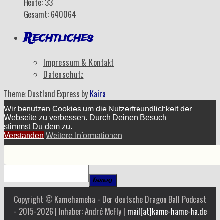
Heute: 33
Gesamt: 640064
Rechtliches
Impressum & Kontakt
Datenschutz
Theme: Dustland Express by
Kaira
Wir benutzen Cookies um die Nutzerfreundlichkeit der
Webseite zu verbessen. Durch Deinen Besuch
stimmst Du dem zu.
Verstanden
Weitere Informationen
Insert
Copyright © Kamehameha - Der deutsche Dragon Ball Podcast
- 2015-2026 | Inhaber: André McFly |
mail[at]kame-hame-ha.de