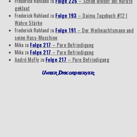
Frederick Ruhland
zu
Folge 226
– Schon wieder bei Naruto
geklaut
Frederick Ruhland
zu
Folge 193
– Daima Tagebuch #12 |
Wahre Stärke
Frederick Ruhland
zu
Folge 191
– Der Weihnachtsmann und
seine Hass-Maschine
Mika
zu
Folge 217
– Pure Befriedigung
Mika
zu
Folge 217
– Pure Befriedigung
André McFly
zu
Folge 217
– Pure Befriedigung
Unser Discordserver: