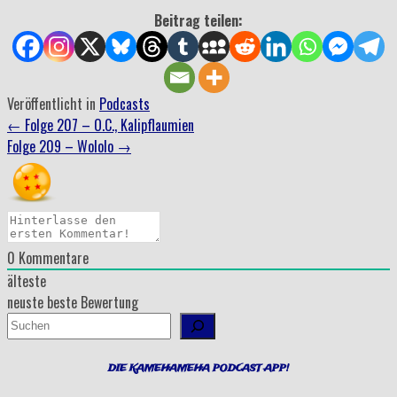
Beitrag teilen:
Veröffentlicht in
Podcasts
Beitrag
←
Folge 207 – O.C., Kalipflaumien
Folge 209 – Wololo
→
Navigation
0
Kommentare
älteste
neuste
beste Bewertung
Suchen
DIE KAMEHAMEHA PODCAST APP!