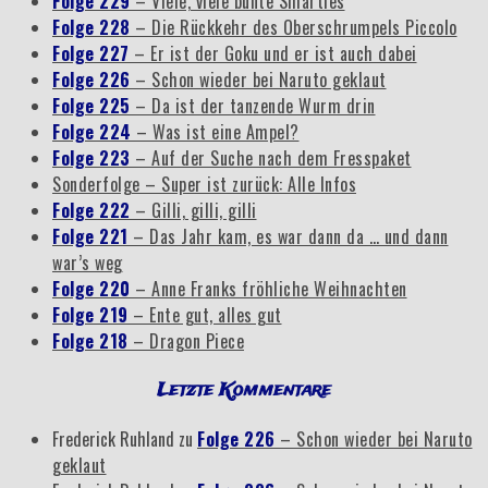
Folge 229
– Viele, viele bunte Smarties
Folge 228
– Die Rückkehr des Oberschrumpels Piccolo
Folge 227
– Er ist der Goku und er ist auch dabei
Folge 226
– Schon wieder bei Naruto geklaut
Folge 225
– Da ist der tanzende Wurm drin
Folge 224
– Was ist eine Ampel?
Folge 223
– Auf der Suche nach dem Fresspaket
Sonderfolge – Super ist zurück: Alle Infos
Folge 222
– Gilli, gilli, gilli
Folge 221
– Das Jahr kam, es war dann da … und dann
war’s weg
Folge 220
– Anne Franks fröhliche Weihnachten
Folge 219
– Ente gut, alles gut
Folge 218
– Dragon Piece
Letzte Kommentare
Frederick Ruhland
zu
Folge 226
– Schon wieder bei Naruto
geklaut