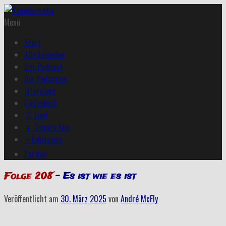
Menü
Start
Alle Episoden
Der Podcast
Die Podcaster
Interviews
Gästebuch
🔴 Live!
📱 Unsere App
⭐ Exklusives
Partner
Folge 208
– Es ist wie es ist
Veröffentlicht am
30. März 2025
von
André McFly