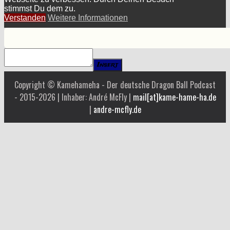
stimmst Du dem zu.
Verstanden
Weitere Informationen
Insert
Copyright © Kamehameha - Der deutsche Dragon Ball Podcast
- 2015-2026 | Inhaber: André McFly |
mail[at]kame-hame-ha.de
|
andre-mcfly.de