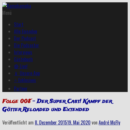
Menü
Start
Alle Episoden
Der Podcast
Die Podcaster
Interviews
Gästebuch
🔴 Live!
📱 Unsere App
⭐ Exklusives
Partner
Folge 008
– Der Super Cast! Kampf der
Götter Reloaded und Extended
Veröffentlicht am
8. Dezember 2015
19. Mai 2020
von
André McFly