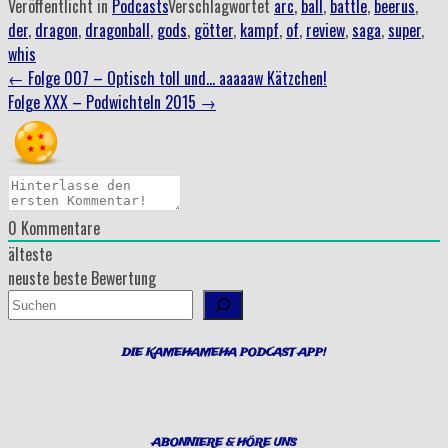
Veröffentlicht in
Podcasts
Verschlagwortet
arc
,
ball
,
battle
,
beerus
,
der
,
dragon
,
dragonball
,
gods
,
götter
,
kampf
,
of
,
review
,
saga
,
super
,
whis
Beitrag
←
Folge 007 – Optisch toll und… aaaaaw Kätzchen!
Folge XXX – Podwichteln 2015
→
Navigation
0
Kommentare
älteste
neuste
beste Bewertung
Suchen
DIE KAMEHAMEHA PODCAST APP!
ABONNIERE & HÖRE UNS