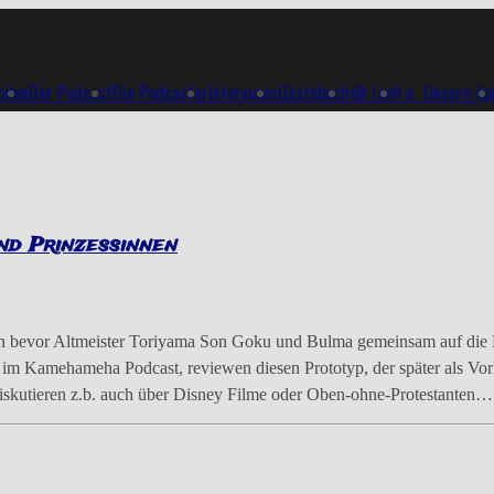
soden
Der Podcast
Die Podcaster
Interviews
Gästebuch
🔴 Live!
📱 Unsere Ap
nd Prinzessinnen
 bevor Altmeister Toriyama Son Goku und Bulma gemeinsam auf die Reis
 Kamehameha Podcast, reviewen diesen Prototyp, der später als Vorlage
skutieren z.b. auch über Disney Filme oder Oben-ohne-Protestanten… 