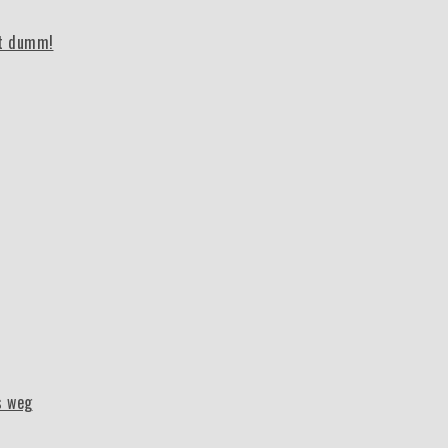
bt dumm!
s weg