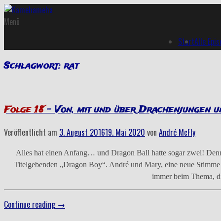
Menü
Start
Alle Epi
Schlagwort:
rat
Folge 18
– Von, mit und über Drachenjungen u
Veröffentlicht am
3. August 2016
19. Mai 2020
von
André McFly
Alles hat einen Anfang… und Dragon Ball hatte sogar zwei! Denn
Titelgebenden „Dragon Boy“. André und Mary, eine neue Stimme im
immer beim Thema, di
„Folge
Continue reading
→
18