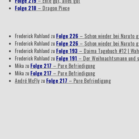
Folge 219
– Ente gut, alles gut
Folge 218
– Dragon Piece
Frederick Ruhland
zu
Folge 226
– Schon wieder bei Naruto g
Frederick Ruhland
zu
Folge 226
– Schon wieder bei Naruto g
Frederick Ruhland
zu
Folge 193
– Daima Tagebuch #12 | Wah
Frederick Ruhland
zu
Folge 191
– Der Weihnachtsmann und s
Mika
zu
Folge 217
– Pure Befriedigung
Mika
zu
Folge 217
– Pure Befriedigung
André McFly
zu
Folge 217
– Pure Befriedigung