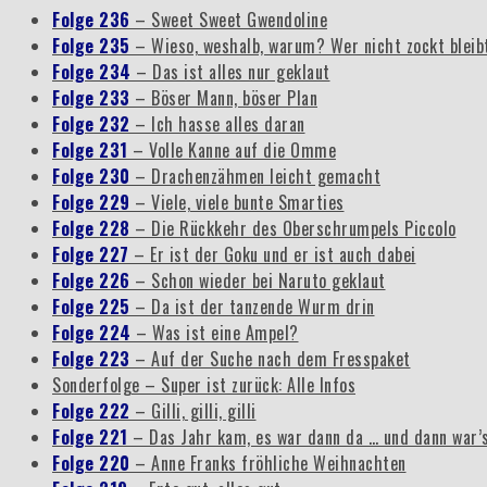
Folge 236
– Sweet Sweet Gwendoline
Folge 235
– Wieso, weshalb, warum? Wer nicht zockt blei
Folge 234
– Das ist alles nur geklaut
Folge 233
– Böser Mann, böser Plan
Folge 232
– Ich hasse alles daran
Folge 231
– Volle Kanne auf die Omme
Folge 230
– Drachenzähmen leicht gemacht
Folge 229
– Viele, viele bunte Smarties
Folge 228
– Die Rückkehr des Oberschrumpels Piccolo
Folge 227
– Er ist der Goku und er ist auch dabei
Folge 226
– Schon wieder bei Naruto geklaut
Folge 225
– Da ist der tanzende Wurm drin
Folge 224
– Was ist eine Ampel?
Folge 223
– Auf der Suche nach dem Fresspaket
Sonderfolge – Super ist zurück: Alle Infos
Folge 222
– Gilli, gilli, gilli
Folge 221
– Das Jahr kam, es war dann da … und dann war’
Folge 220
– Anne Franks fröhliche Weihnachten