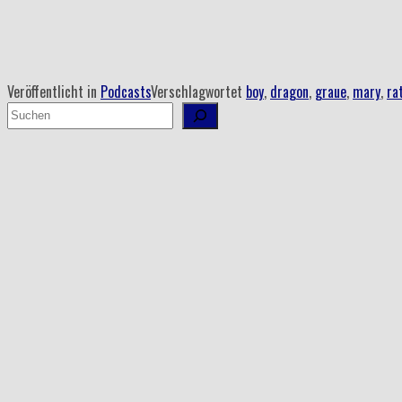
–
Von,
mit
und
Veröffentlicht in
Podcasts
Verschlagwortet
boy
,
dragon
,
graue
,
mary
,
ra
über
Suchen
Drachenjungen
und
Prinzessinnen“