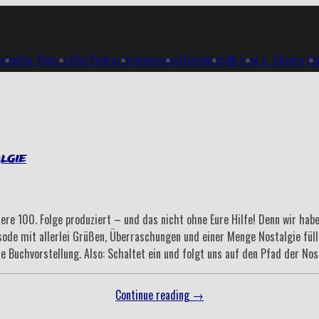
soden
Der Podcast
Die Podcaster
Interviews
Gästebuch
🔴 Live!
📱 Unsere Ap
lgie
sere 100. Folge produziert – und das nicht ohne Eure Hilfe! Denn wir ha
isode mit allerlei Grüßen, Überraschungen und einer Menge Nostalgie fül
ne Buchvorstellung. Also: Schaltet ein und folgt uns auf den Pfad der Nos
„Folge
Continue reading
→
100