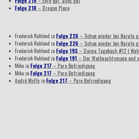
Folge 219
– Ente gut, alles gut
Folge 218
– Dragon Piece
Frederick Ruhland
zu
Folge 226
– Schon wieder bei Naruto g
Frederick Ruhland
zu
Folge 226
– Schon wieder bei Naruto g
Frederick Ruhland
zu
Folge 193
– Daima Tagebuch #12 | Wah
Frederick Ruhland
zu
Folge 191
– Der Weihnachtsmann und s
Mika
zu
Folge 217
– Pure Befriedigung
Mika
zu
Folge 217
– Pure Befriedigung
André McFly
zu
Folge 217
– Pure Befriedigung