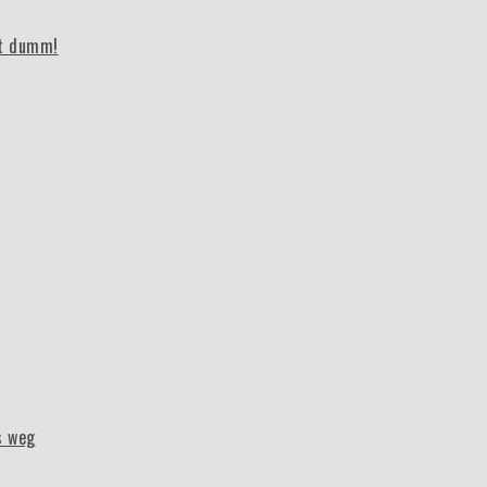
bt dumm!
s weg