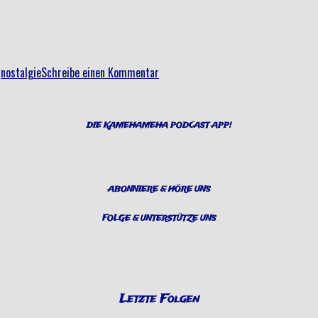
–
Folgt
uns
auf
,
nostalgie
Schreibe einen Kommentar
den
Pfad
der
DIE KAMEHAMEHA PODCAST APP!
Nostalgie“
ABONNIERE & HÖRE UNS
FOLGE & UNTERSTÜTZE UNS
Letzte Folgen