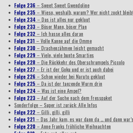
Folge 236
– Sweet Sweet Gwendoline
Folge 235
– Wieso, weshalb, warum? Wer nicht zockt blei
Folge 234
– Das ist alles nur geklaut
Folge 233
– Böser Mann, böser Plan
Folge 232
– Ich hasse alles daran
Folge 231
– Volle Kanne auf die Omme
Folge 230
– Drachenzähmen leicht gemacht
Folge 229
– Viele, viele bunte Smarties
Folge 228
– Die Rückkehr des Oberschrumpels Piccolo
Folge 227
– Er ist der Goku und er ist auch dabei
Folge 226
– Schon wieder bei Naruto geklaut
Folge 225
– Da ist der tanzende Wurm drin
Folge 224
– Was ist eine Ampel?
Folge 223
– Auf der Suche nach dem Fresspaket
Sonderfolge – Super ist zurück: Alle Infos
Folge 222
– Gilli, gilli, gilli
Folge 221
– Das Jahr kam, es war dann da … und dann war’
Folge 220
– Anne Franks fröhliche Weihnachten