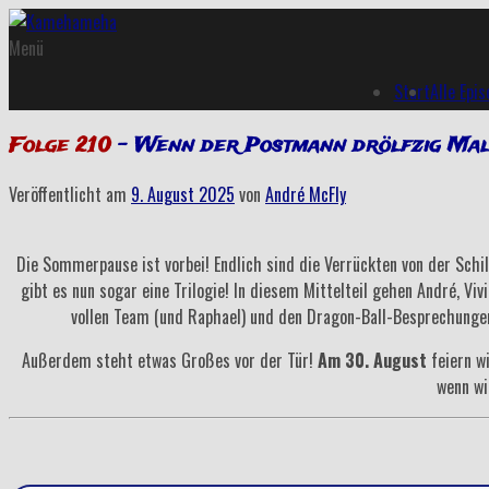
Menü
Start
Alle Epi
Folge 210
– Wenn der Postmann drölfzig Mal 
Veröffentlicht am
9. August 2025
von
André McFly
Die Sommerpause ist vorbei! Endlich sind die Verrückten von der Schi
gibt es nun sogar eine Trilogie! In diesem Mittelteil gehen André, V
vollen Team (und Raphael) und den Dragon-Ball-Besprechungen
Außerdem steht etwas Großes vor der Tür!
Am 30. August
feiern w
wenn wi