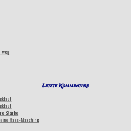
s weg
Letzte Kommentare
eklaut
eklaut
re Stärke
eine Hass-Maschine