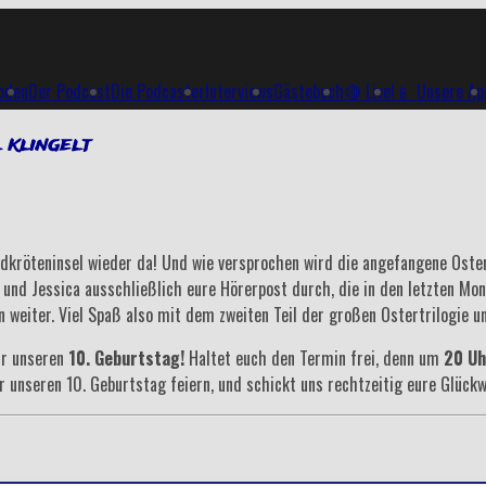
soden
Der Podcast
Die Podcaster
Interviews
Gästebuch
🔴 Live!
📱 Unsere Ap
klingelt
ldkröteninsel wieder da! Und wie versprochen wird die angefangene Oster
ivi und Jessica ausschließlich eure Hörerpost durch, die in den letzten 
 weiter. Viel Spaß also mit dem zweiten Teil der großen Ostertrilogie u
ir unseren
10. Geburtstag!
Haltet euch den Termin frei, denn um
20 Uh
r unseren 10. Geburtstag feiern, und schickt uns rechtzeitig eure Glück