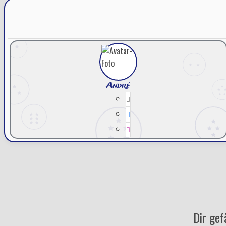
André
Dir gef