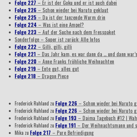
Folge 227
– Er ist der Goku und er ist auch dabei
Folge 226
– Schon wieder bei Naruto geklaut
Folge 225
– Da ist der tanzende Wurm drin
Folge 224
– Was ist eine Ampel?
Folge 223
– Auf der Suche nach dem Fresspaket
Sonderfolge – Super ist zurück: Alle Infos
Folge 222
– Gilli, gilli, gilli
Folge 221
– Das Jahr kam, es war dann da … und dann war’
Folge 220
– Anne Franks fröhliche Weihnachten
Folge 219
– Ente gut, alles gut
Folge 218
– Dragon Piece
Frederick Ruhland
zu
Folge 226
– Schon wieder bei Naruto g
Frederick Ruhland
zu
Folge 226
– Schon wieder bei Naruto g
Frederick Ruhland
zu
Folge 193
– Daima Tagebuch #12 | Wah
Frederick Ruhland
zu
Folge 191
– Der Weihnachtsmann und s
Mika
zu
Folge 217
– Pure Befriedigung