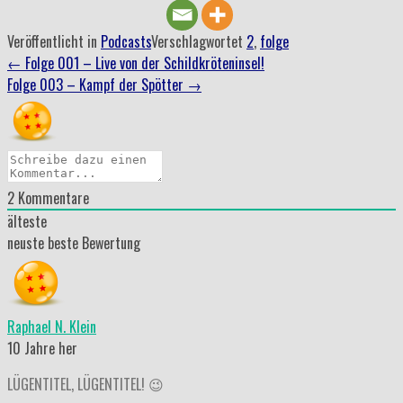
Veröffentlicht in
Podcasts
Verschlagwortet
2
,
folge
Beitrag
←
Folge 001 – Live von der Schildkröteninsel!
Folge 003 – Kampf der Spötter
→
Navigation
2
Kommentare
älteste
neuste
beste Bewertung
Raphael N. Klein
10 Jahre her
LÜGENTITEL, LÜGENTITEL! 😉