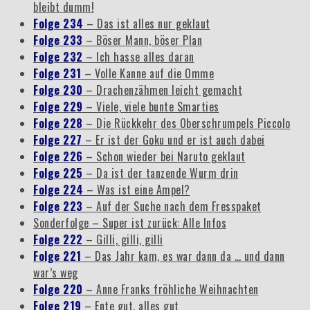
bleibt dumm!
Folge 234
– Das ist alles nur geklaut
Folge 233
– Böser Mann, böser Plan
Folge 232
– Ich hasse alles daran
Folge 231
– Volle Kanne auf die Omme
Folge 230
– Drachenzähmen leicht gemacht
Folge 229
– Viele, viele bunte Smarties
Folge 228
– Die Rückkehr des Oberschrumpels Piccolo
Folge 227
– Er ist der Goku und er ist auch dabei
Folge 226
– Schon wieder bei Naruto geklaut
Folge 225
– Da ist der tanzende Wurm drin
Folge 224
– Was ist eine Ampel?
Folge 223
– Auf der Suche nach dem Fresspaket
Sonderfolge – Super ist zurück: Alle Infos
Folge 222
– Gilli, gilli, gilli
Folge 221
– Das Jahr kam, es war dann da … und dann
war’s weg
Folge 220
– Anne Franks fröhliche Weihnachten
Folge 219
– Ente gut, alles gut