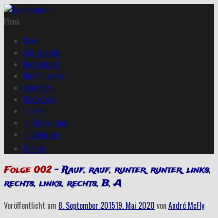
Menü
Start
Alle Episoden
Der Podcast
Die Podcaster
Interviews
Gästebuch
🔴 Live!
📱 Unsere App
⭐ Exklusives
Partner
Folge 002
– Rauf, rauf, runter, runter, links,
rechts, links, rechts, B, A
Veröffentlicht am
8. September 2015
19. Mai 2020
von
André McFly